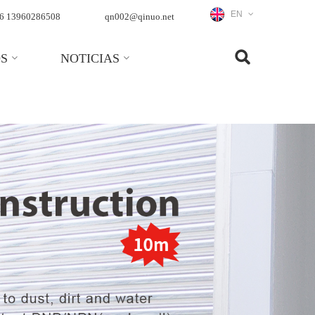
EN
6 13960286508
qn002@qinuo.net
S
NOTICIAS