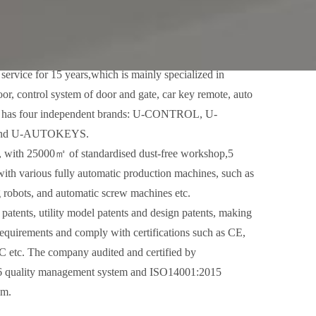
hy Choose us?
ounded in 2009,it is a high-tech company that integrated
service for 15 years,which is mainly specialized in
or, control system of door and gate, car key remote, auto
ly has four independent brands: U-CONTROL, U-
nd U-AUTOKEYS.
s, with 25000㎡ of standardised dust-free workshop,5
ith various fully automatic production machines, such as
 robots, and automatic screw machines etc.
patents, utility model patents and design patents, making
requirements and comply with certifications such as CE,
c. The company audited and certified by
 quality management system and ISO14001:2015
em.