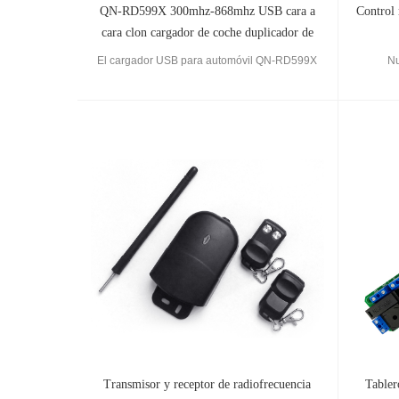
QN-RD599X 300mhz-868mhz USB cara a
Control 
cara clon cargador de coche duplicador de
control remoto
El cargador USB para automóvil QN-RD599X
Nu
tiene una buena apariencia y un precio
favorable. Puede codificar control remoto de
código fijo y de código variable y puede
funcionar con controles remotos de varias
marcas. Si tienes alguna duda sobre la
operació
Transmisor y receptor de radiofrecuencia
Tabler