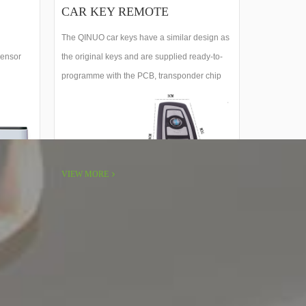
CAR KEY REMOTE
The QINUO car keys have a similar design as
sensor
the original keys and are supplied ready-to-
programme with the PCB, transponder chip
and flip blade included, can be programmed
with most device in the market.
VIEW MORE
ina