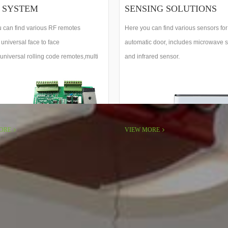
 SYSTEM
SENSING SOLUTIONS
 can find various RF remotes
Here you can find various sensors for
 universal face to face
automatic door, includes microwave 
universal rolling code remotes,multi
and infrared sensor.
 remotes etc......
ORE
VIEW MORE
our
Best Automatic Doors Systems Manufacturer
in Ch