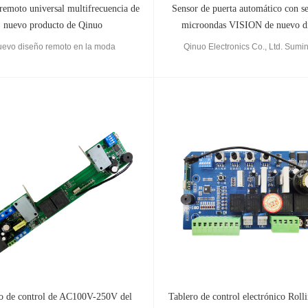
remoto universal multifrecuencia de
Sensor de puerta automático con s
nuevo producto de Qinuo
microondas VISION de nuevo d
evo diseño remoto en la moda
Qinuo Electronics Co., Ltd. Sumin
automático de sensor de puerta cor
sensor de presencia de infrarrojos, 
puerta corredera. Al ser una fábrica 
podemos ofrecerle el precio más com
o de control de AC100V-250V del
Tablero de control electrónico Roll