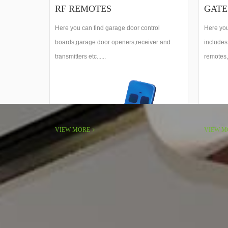
RF REMOTES
GATE
Here you can find garage door control
Here you
boards,garage door openers,receiver and
includes
transmitters etc......
remotes,
frequency
VIEW MORE
VIEW M
Y