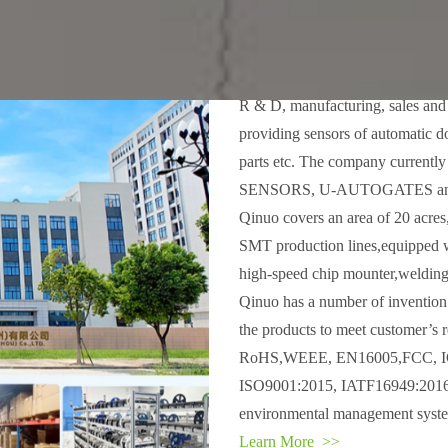
W
Qinuo Electronics Co., Ltd.was f
R & D, manufacturing, sales and 
providing sensors of automatic do
parts etc. The company current
SENSORS, U-AUTOGATES a
Qinuo covers an area of 20 acre
SMT production lines,equipped w
high-speed chip mounter,welding
Qinuo has a number of invention 
the products to meet customer’s 
RoHS,WEEE, EN16005,FCC, IC et
ISO9001:2015, IATF16949:2016
environmental management syst
Learn More >>