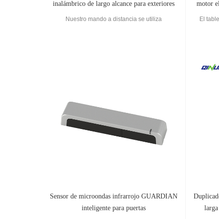
inalámbrico de largo alcance para exteriores
motor el
Nuestro mando a distancia se utiliza
El tabl
ampliamente en puertas de garaje, puertas
para si
enrollables, puertas electrónicas, luces LED,
component
control industrial de ventanas,
otras fu
electrodomésticos, sistema de alarma de coche,
del abrid
alarma antirrobo para el hogar/tienda, otros
contro
Sensor de microondas infrarrojo GUARDIAN
Duplicad
inteligente para puertas
larga