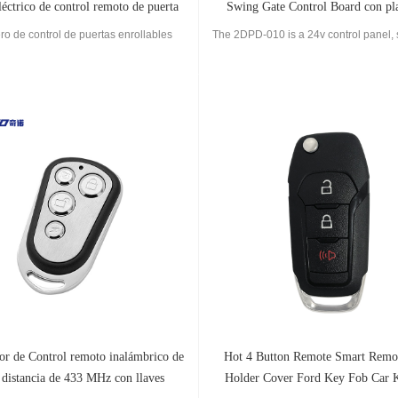
éctrico de control remoto de puerta
Swing Gate Control Board con pl
rodante seccional industrial
circuito PCB de 220 V CA
ero de control de puertas enrollables
The 2DPD-010 is a 24v control panel, 
stemas de abridores de puertas es un
use with 24 V DC gear motors and t
e clave que hace posible el acceso y
swing gates.
nciones. Conecta las partes eléctricas
or de la puerta permitiendo la apertura
mecánica, el cierre, la
or de Control remoto inalámbrico de
Hot 4 Button Remote Smart Remo
 distancia de 433 MHz con llaves
Holder Cover Ford Key Fob Car 