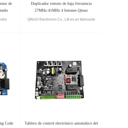
ensor de
Duplicador remoto de baja frecuencia
iseño
27MHz-41MHz 4 botones Qinuo
istro
QINUO Electronics Co., Ltd es un fabricante
redera,
líder de sistemas de puertas automáticas en
sensor de
China, ofrece una amplia gama de sensores de
directa,
puertas automáticas, control remoto RF, tablero
petitivo.
de control de puertas, transmisor
ing Code
Tablero de control electrónico automático del