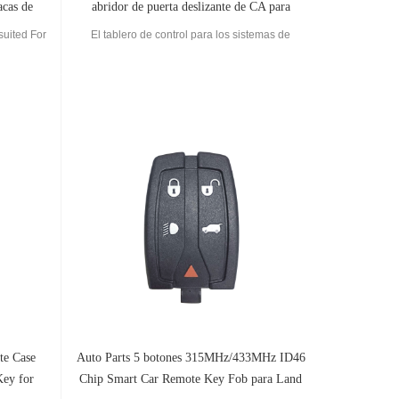
acas de
abridor de puerta deslizante de CA para
puerta corrediza
suited For
El tablero de control para los sistemas de
wo leaf
abridores de puertas es un componente clave
que hace posible el acceso y otras funciones.
Conecta las partes eléctricas del abridor de la
puerta permitiendo la apertura mecánica, el
cierre, la operación del botón
te Case
Auto Parts 5 botones 315MHz/433MHz ID46
Key for
Chip Smart Car Remote Key Fob para Land