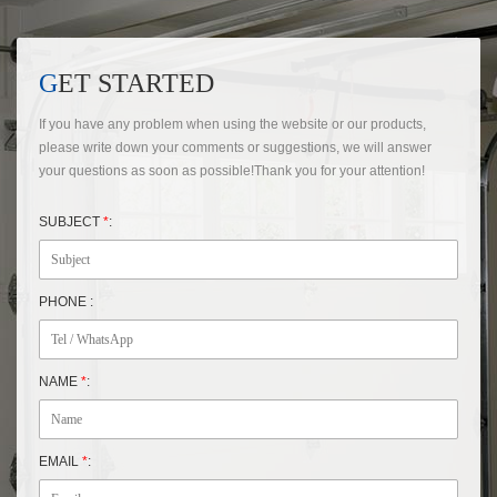
GET STARTED
If you have any problem when using the website or our products,
please write down your comments or suggestions, we will answer
your questions as soon as possible!Thank you for your attention!
SUBJECT
*
:
PHONE :
NAME
*
:
EMAIL
*
: