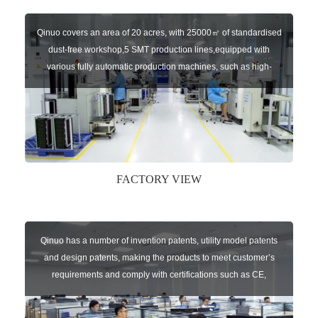
Qinuo covers an area of 20 acres, with 25000㎡ of standardised
dust-free workshop,5 SMT production lines,equipped with
various fully automatic production machines, such as high-
speed chip mounter,welding robots, and automatic screw
machines etc.
FACTORY VIEW
Qinuo has a number of invention patents, utility model patents
and design patents, making the products to meet customer’s
requirements and comply with certifications such as CE,
RoHS,WEEE, EN16005,FCC, IC etc.