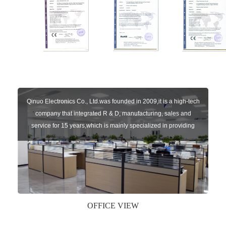
Qinuo Electronics Co., Ltd.was founded in 2009,it is a high-tech
company that integrated R & D, manufacturing, sales and
service for 15 years,which is mainly specialized in providing
sensors of automatic door, control system of door and gate, car
key remote, auto parts etc. The company currently has four
independent brands: U-CONTROL, U-SENSORS, U-
AUTOGATES and U-AUTOKEYS.
OFFICE VIEW