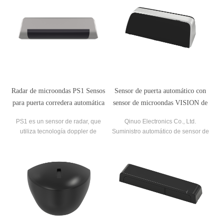
Radar de microondas PS1 Sensos
Sensor de puerta automático con
para puerta corredera automática
sensor de microondas VISION de
nuevo diseño
PS1 es un sensor de radar, que
Qinuo Electronics Co., Ltd.
utiliza tecnología doppler de
Suministro automático de sensor de
microondas para la activación de la
puerta corredera, sensor de
puerta. Se puede montar en todo tipo
presencia de infrarrojos, sensor de
de puertas automáticas estándar.
puerta corredera. Al ser una fábrica
PS1 tiene función unidireccional para
directa, podemos ofrecerle el precio
reducir la pérdida de calor del
más competitivo.
edificio y ahorrar