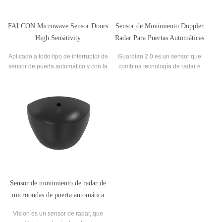
FALCON Microwave Sensor Doors
Sensor de Movimiento Doppler
High Sensitivity
Radar Para Puertas Automáticas
Microondas 24.150 GHz
Aplicado a todo tipo de interruptor de
Guardian 2.0 es un sensor que
sensor de puerta automático y con la
combina tecnología de radar e
característica de alta sensibilidad y
infrarrojos. Activa la puerta al detectar
gran fiabilidad.
movimiento y evita pellizcos al
detectar presencia.
Sensor de movimiento de radar de
microondas de puerta automática
Vision es un sensor de radar, que