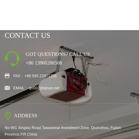
CONTACT US
GOT QUESTIONS? CALL US
+86 13960286508
FAX :
+86 595 22901208
EMAIL :
qn002@qinuo.net
ADDRESS
No.991 Xingxiu Road,Taiwanese Investment Zone, Quanzhou, Fujian
Province,P.R.China