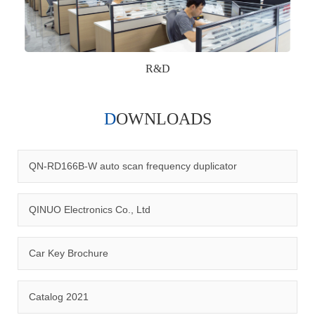
R&D
DOWNLOADS
Qinuo audited and certified by ISO9001:2015, IATF16949:2016
quality management system and ISO14001:2015 environmental
management system.
QN-RD166B-W auto scan frequency duplicator
QINUO Electronics Co., Ltd
Car Key Brochure
CERTIFICATION
Catalog 2021