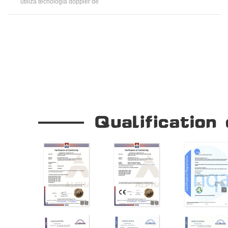
utiliza tecnología doppler de
microondas para la activación de la
puerta. Se puede montar en todo tipo
de puertas automáticas estándar.
Vision 2.0 tiene función
unidireccional para reducir la pérdida
de calor del edificio
Our Company