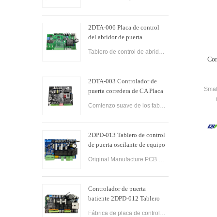
revestimiento automático
2DTA-006 Placa de control
del abridor de puerta
corrediza Controlador de
Tablero de control de abridor de puerta corrediza de parada lenta multifunción Tablero de control de abridor de puerta corrediza Tablero de control PCB de puerta para operadores de puerta corrediza.
puerta corrediza
Con
2DTA-003 Controlador de
Smal
puerta corredera de CA Placa
de control de puerta corredera
Comienzo suave de los fabricantes de China
conven
automática para abridor de
gat
puerta
engi
2DPD-013 Tablero de control
n
de puerta oscilante de equipo
industrial de arranque suave
Original Manufacture PCB Control Board Smart Home Automation System AC24V Swing Gate Control Board for Automatic Swing Gate Opener
Controlador de puerta
batiente 2DPD-012 Tablero
de control del motor de la
Fábrica de placa de control PCBA de controlador de puerta oscilante industrial profesional y servicio de OEM PCBA de placa de control industrial.