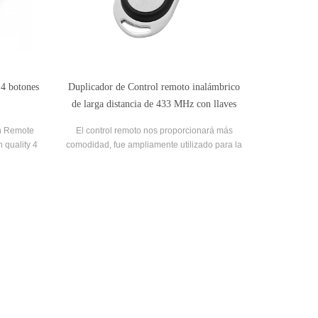
 4 botones
Duplicador de Control remoto inalámbrico
de larga distancia de 433 MHz con llaves
remotas para puerta de coche
on Remote
El control remoto nos proporcionará más
 quality 4
comodidad, fue ampliamente utilizado para la
ale.
barrera, la puerta y la puerta del garaje.