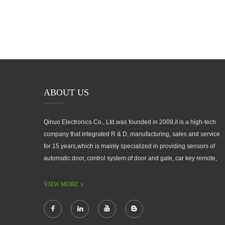
ABOUT US
Qinuo Electronics Co., Ltd.was founded in 2009,it is a high-tech
company that integrated R & D, manufacturing, sales and service
for 15 years,which is mainly specialized in providing sensors of
automatic door, control system of door and gate, car key remote,
auto parts etc. The company currently has four independent
brands: U-CONTROL, U-SENSORS, U-AUTOGATES and U-
VIEW MORE
AUTOKEYS.