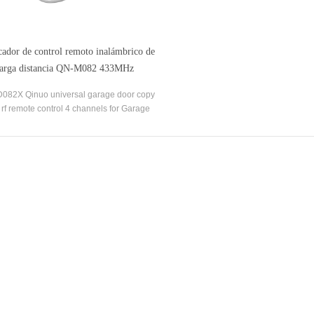
cador de control remoto inalámbrico de
larga distancia QN-M082 433MHz
082X Qinuo universal garage door copy
rf remote control 4 channels for Garage
door opener