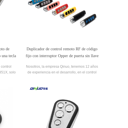
oto de
Duplicador de control remoto RF de código
una tecla
fijo con interruptor Opper de puerta sin llave
 control
Nosotros, la empresa Qinuo, tenemos 12 años
351X, solo
de experiencia en el desarrollo, en el control
 a cara,
remoto del automóvil, el controlador
 para la
multifrecuencia, el control remoto del
transmisor, etc.