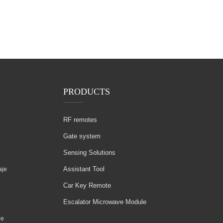
PRODUCTS
RF remotes
Gate system
Sensing Solutions
Assistant Tool
aje
Car Key Remote
Escalator Microwave Module
le