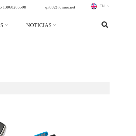
EN
6 13960286508
qn002@qinuo.net
S
NOTICIAS