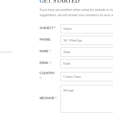
GET STARTED
If you have any problem when using the website or o
suggestions, we will answer your questions as soon as
SUBJECT
*
:
PHONE :
NAME
*
:
EMAIL
*
:
ujian
COUNTRY
*
:
MESSAGE
*
: