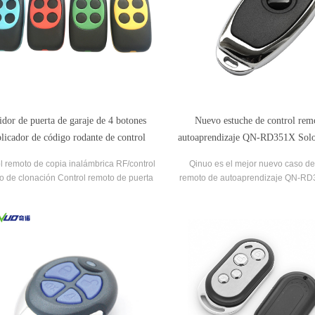
idor de puerta de garaje de 4 botones
Nuevo estuche de control rem
licador de código rodante de control
autoaprendizaje QN-RD351X Solo 
remoto
Copia cara a cara
l remoto de copia inalámbrica RF/control
Qinuo es el mejor nuevo caso de
o de clonación Control remoto de puerta
remoto de autoaprendizaje QN-RD
universal/controlador de puerta de
proveedores clave de copia cara
raje/duplicador de 315 MHz/433 MHz.
suministramos nuevo caso remoto
venta.