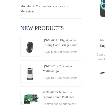
Módulo De Microondas Para Escaleras
Mecánicas
NEW PRODUCTS
QN-M766A0 High-Quality
Abr
Rolling Code Garage Door
Dup
Remote Control
El QN-M766A0 es un control remoto de puerta de garaje de código variable de alta calidad diseñado para que sea fácil de usar y conveniente. Cuenta con tecnología avanzada que garantiza la máxima seguridad y confiabilidad, con un sistema de encriptación de
Contro
remot
QN-RS723X 2 Botones
ga
Multicódigo
El QN-RS723X es un control remoto de dos botones diseñado para usarse con puertas y portones de garaje automáticos. Ofrece una variedad de características que lo convierten en una opción versátil y confiable para controlar múltiples dispositivos.
2DTD-0005 Tablero de
control remoto PCB para
abridor de puerta de
Controlador de puerta corredera eléctrica de alta calidad AC200-260V 50/60Hz Motor de puerta corredera controlador de puerta corredera.