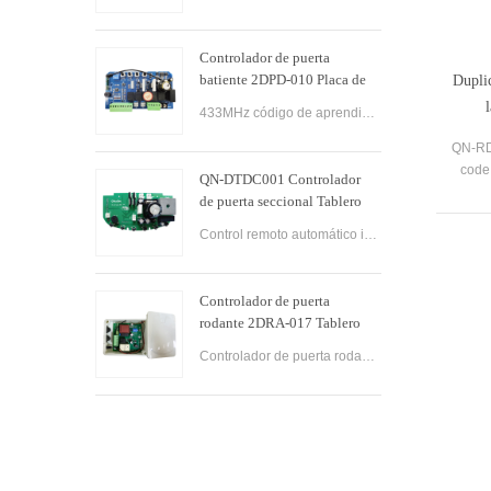
puerta batiente del panel de
control del OEM
Controlador de puerta
batiente 2DPD-010 Placa de
Dupli
control de puerta batiente con
433MHz código de aprendizaje puerta abatible receptor inalámbrico controlador sistema de puerta automático abridor de puerta abatible tablero de Control
placas de circuito pcb de 220
V CA
QN-RD
code 
QN-DTDC001 Controlador
de puerta seccional Tablero
de control de abridores de
Control remoto automático inteligente para garaje, abridor de persiana enrollable, tablero de Control eléctrico de doble brazo, puerta abatible, controlador automático de abridor de puerta seccional.
puerta de sección industrial
Controlador de puerta
rodante 2DRA-017 Tablero
de control de puerta rodante
Controlador de puerta rodante Tablero de control de PCB de precio competitivo personalizado para abridor de motor de puerta de garaje rodante.
de motor de CA de puerta
industrial