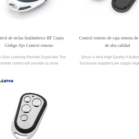
trol de teclas Inalámbrico RF Copia
Control remoto de caja remota de
Código fijo Control remoto
de alta calidad
l Size Learning Remote Duplicator The
Qinuo is best High Quality 4 Butt
remote control will provide us more
Enclosure suppliers,we supply High
ience, it was widely used for the barrier,
button remote enclosure for s
e and garage door. Under the efforts of
neers, the function is variant, it can be
ormal open/close the door like origin