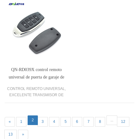
868MHz Duplicador de control
Módulo receptor de relé y 1
remoto 433MHz Abridor de puerta de
transmisor de RF de 433 MHz
garaje
Controles remotos.
QN-RD039X control remoto
universal de puerta de garaje de
código fijo de 4 canales
CONTROL REMOTO UNIVERSAL,
EXCELENTE TRANSMISOR DE
CLON PROBADO CE —— QN-
RD039X
2
...
«
1
3
4
5
6
7
8
12
13
»