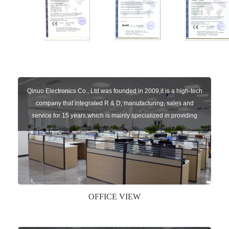
Qinuo Electronics Co., Ltd.was founded in 2009,it is a high-tech
company that integrated R & D, manufacturing, sales and
service for 15 years,which is mainly specialized in providing
sensors of automatic door, control system of door and gate, car
key remote, auto parts etc. The company currently has four
independent brands: U-CONTROL, U-SENSORS, U-
AUTOGATES and U-AUTOKEYS.
OFFICE VIEW