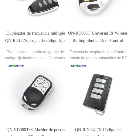
Duplicador de frecuencia múltiple
QN-RD095T Universal Rf Wireles
QN-RD172X, copia de código fijo,
Rolling Shutter Door Control
Control remoto para puerta de
remoto
Transmisor de puerta de garaje de
Frecuencia Aceptar Ad.just Control
garaje
código fijo inalámbrico de 3 botones.
remoto de puerta automática de RF
inalámbrico
QN-RD088T/X Abridor de puerta
QN-RD074T/X Código de