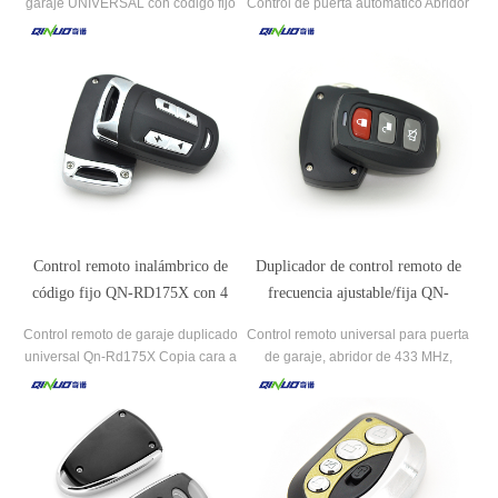
garaje UNIVERSAL con código fijo
Control de puerta automático Abridor
433Mhz
de puerta de garaje Transmisor de
control remoto Control remoto
universal para garaje seccional de
acero galvanizado
Control remoto inalámbrico de
Duplicador de control remoto de
código fijo QN-RD175X con 4
frecuencia ajustable/fija QN-
botones para puerta
RD173T/X para puerta automática
Control remoto de garaje duplicado
Control remoto universal para puerta
de garaje
universal Qn-Rd175X Copia cara a
de garaje, abridor de 433 MHz,
cara.
clonación, duplicador de Control
remoto para puerta de coche con 4
teclas