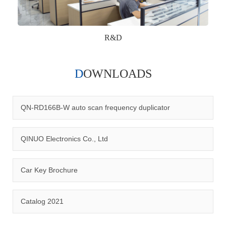
R&D
DOWNLOADS
Qinuo audited and certified by ISO9001:2015, IATF16949:2016
quality management system and ISO14001:2015 environmental
management system.
QN-RD166B-W auto scan frequency duplicator
QINUO Electronics Co., Ltd
Car Key Brochure
CERTIFICATION
Catalog 2021