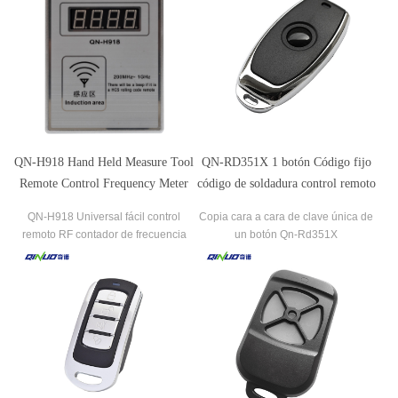
QN-H918 Hand Held Measure Tool
QN-RD351X 1 botón Código fijo
Remote Control Frequency Meter
código de soldadura control remoto
para puertas automáticas
QN-H918 Universal fácil control
Copia cara a cara de clave única de
remoto RF contador de frecuencia
un botón Qn-Rd351X
programa de llave de escaneo de
coche clon inteligente copia de llave
programador de llave de coche