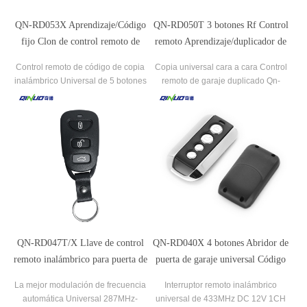
QN-RD053X Aprendizaje/Código
QN-RD050T 3 botones Rf Control
fijo Clon de control remoto de
remoto Aprendizaje/duplicador de
puerta de garaje duplicado
código fijo para puerta de garaje
Control remoto de código de copia
Copia universal cara a cara Control
inalámbrico Universal de 5 botones
remoto de garaje duplicado Qn-
para abridor de puerta
Rd050t
QN-RD047T/X Llave de control
QN-RD040X 4 botones Abridor de
remoto inalámbrico para puerta de
puerta de garaje universal Código
garaje de frecuencia fija/ajustable
de aprendizaje Código fijo Control
La mejor modulación de frecuencia
Interruptor remoto inalámbrico
remoto
automática Universal 287MHz-
universal de 433MHz DC 12V 1CH