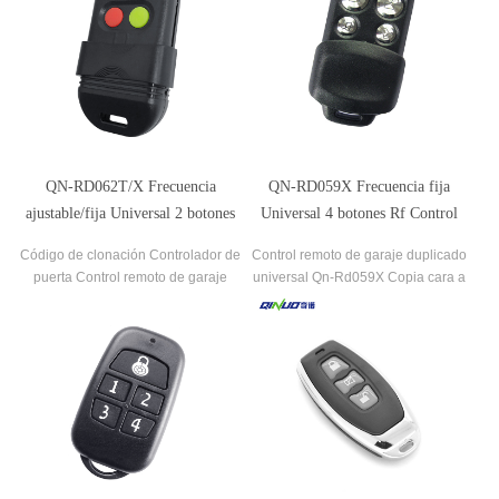
QN-RD062T/X Frecuencia
QN-RD059X Frecuencia fija
ajustable/fija Universal 2 botones
Universal 4 botones Rf Control
Rf Control remoto inteligente
remoto inteligente
Código de clonación Controlador de
Control remoto de garaje duplicado
puerta Control remoto de garaje
universal Qn-Rd059X Copia cara a
Clonación de puerta de garaje
cara
universal Duplicado 2 teclas Código
de copia de puerta Control remoto
inalámbrico RF.