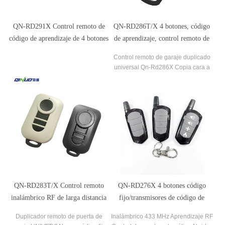
QN-RD291X Control remoto de
QN-RD286T/X 4 botones, código
código de aprendizaje de 4 botones
de aprendizaje, control remoto de
para puertas enrollables
tipo clonación rf de largo alcance
Control remoto de garaje duplicado
universal Qn-Rd286X Copia cara a
cara
QN-RD283T/X Control remoto
QN-RD276X 4 botones código
inalámbrico RF de larga distancia
fijo/transmisores de código de
de frecuencia ajustable/fija
aprendizaje abridor de puerta
Duplicador remoto de puerta de
Inalámbrico 433 MHz Aprendizaje RF
control remoto