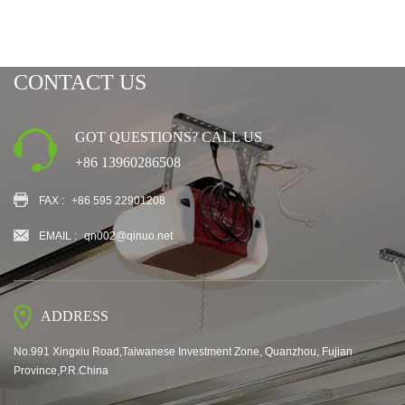
CONTACT US
GOT QUESTIONS? CALL US
+86 13960286508
FAX :
+86 595 22901208
EMAIL :
qn002@qinuo.net
ADDRESS
No.991 Xingxiu Road,Taiwanese Investment Zone, Quanzhou, Fujian
Province,P.R.China