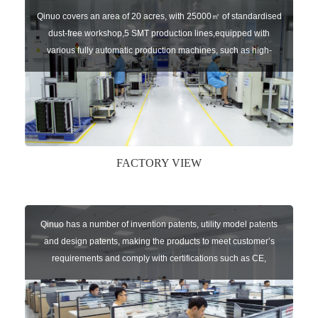
Qinuo covers an area of 20 acres, with 25000㎡ of standardised
dust-free workshop,5 SMT production lines,equipped with
various fully automatic production machines, such as high-
speed chip mounter,welding robots, and automatic screw
machines etc.
FACTORY VIEW
Qinuo has a number of invention patents, utility model patents
and design patents, making the products to meet customer’s
requirements and comply with certifications such as CE,
RoHS,WEEE, EN16005,FCC, IC etc.